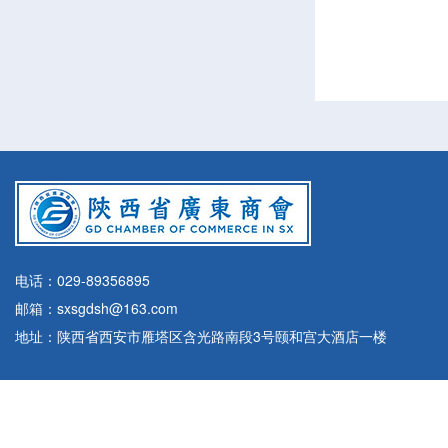
电话：029-89356895
邮箱：sxsgdsh@163.com
地址：陕西省西安市雁塔区含光路南段3号颐和宫大酒店一楼